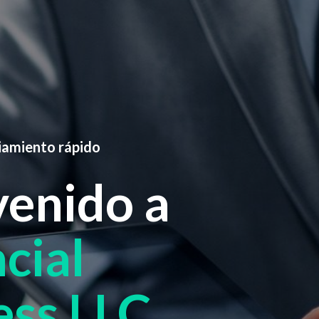
ciamiento rápido
venido a
cial
ess LLC