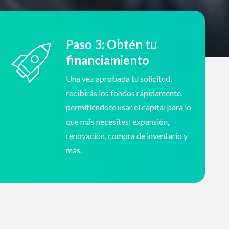
Paso 3: Obtén tu
financiamiento
Una vez aprobada tu solicitud,
recibirás los fondos rápidamente,
permitiéndote usar el capital para lo
que más necesites: expansión,
renovación, compra de inventario y
más.