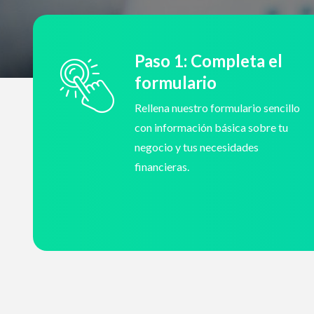
Paso 1: Completa el
formulario
Rellena nuestro formulario sencillo
con información básica sobre tu
negocio y tus necesidades
financieras.